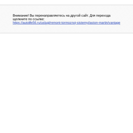
Внимание! Вы перенаправляетесь на другой сайт. Для перехода
щелкните по ссылке:
https://autolife56.ru/uslugi/remont-tormoznoj-sistemyi/aston-martin/vantage